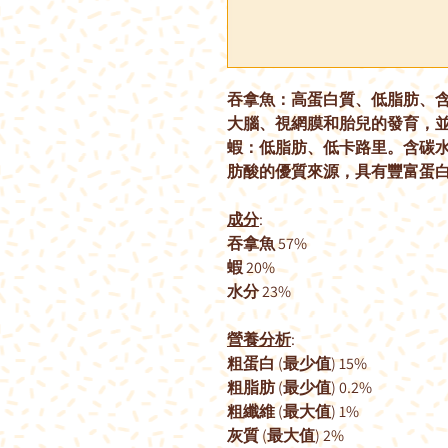
吞拿魚：高蛋白質、低脂肪、含豐
大腦、視網膜和胎兒的發育，
蝦：低脂肪、低卡路里。含碳水
肪酸的優質來源，具有豐富蛋
成分
:
吞拿魚 57%
蝦 20%
水分 23%
營養分析
:
粗蛋白 (最少值) 15%
粗脂肪 (最少值) 0.2%
粗纖維 (最大值) 1%
灰質 (最大值) 2%