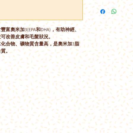
富奧米加3(EPA和DHA)，有助神經、
並可改善皮膚和毛髮狀況。
化合物、礦物質含量高，是奧米加3脂
白質。