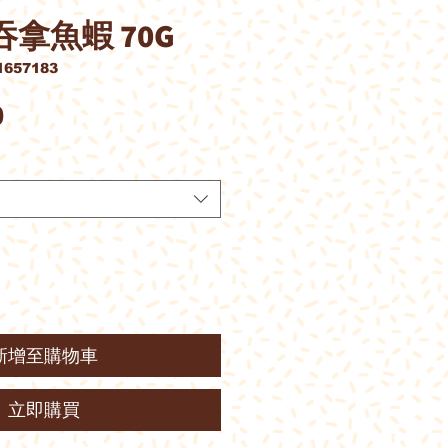
 吞拿魚蝦 70G
657183
價
0
格
新增至購物車
立即購買