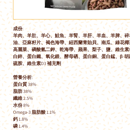
成份:
羊肉、羊肚、羊心、鮭魚、羊腎、羊肝、羊血、羊脾、碎
油、亞麻籽片、褐色海帶、紐西蘭青貽貝、南瓜、綠花椰
高麗菜、磷酸氫二鉀、乾海帶、蘋果、梨子、鹽、維生素E
白鋅、蛋白鐵、氧化鎂、酵母硒、蛋白銅、蛋白錳、β-胡
硫胺、維生素D3 補充劑
營養分析:
蛋白質 38%
脂肪 38%
纖維 2.5%
水份 8%
Omega-3 脂肪酸 1.1%
鈣 1.8%
磷 1.4%