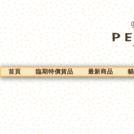
首頁
臨期特價貨品
最新商品
貓