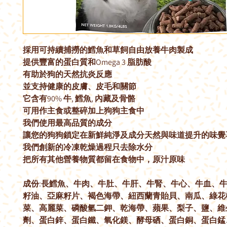
採用可持續捕撈的鱈魚和草飼自由放養牛肉製成
提供豐富的蛋白質和Omega 3 脂肪酸
有助於狗的天然抗炎反應
並支持健康的皮膚、皮毛和關節
它含有90% 牛, 鱈魚, 內藏及骨骼
可用作主食或整碎加上狗狗主食中
我們使用最高品質的成分
讓您的狗狗鎖定在新鮮純淨及成分天然與味道提升的味覺
我們創新的冷凍乾燥過程只去除水分
把所有其他營養物質都留在食物中，原汁原味
成份:長鱈魚、牛肉、牛肚、牛肝、牛腎、牛心、牛血、
籽油、亞麻籽片、褐色海帶、紐西蘭青貽貝、南瓜、綠花
菜、高麗菜、磷酸氫二鉀、乾海帶、蘋果、梨子、鹽、維生
劑、蛋白鋅、蛋白鐵、氧化鎂、酵母硒、蛋白銅、蛋白錳、