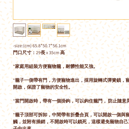
-size:(cm) 65.8*50.7*56.1cm
門口尺寸：29長 x 35cm 高
*家庭用組裝方便寵物籠，耐髒性能又強。
*籠子一側帶有門，方便寵物進出，採用旋轉式彈簧鎖，
開啟，保證了寵物的安全性。
*當門開啟時，帶有一個掛鉤，可以鉤住籠門， 防止隨意
*籠子頂部可拆卸，中間帶有折疊合頁，可以開啟一側與
觸，並附有插銷，不開啟時可以鎖死，這樣避免寵物自己
子中出來。