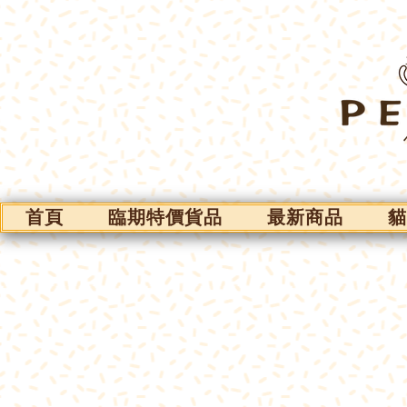
首頁
臨期特價貨品
最新商品
貓