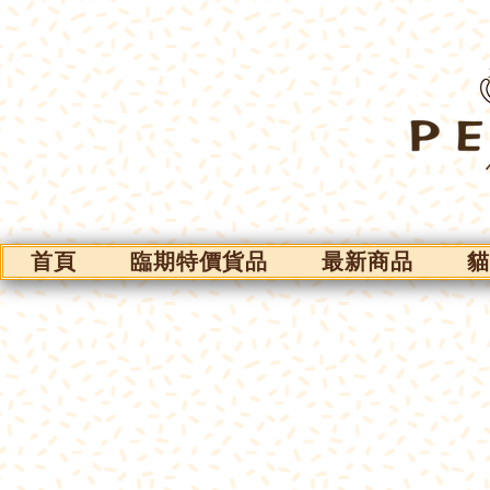
首頁
臨期特價貨品
最新商品
貓