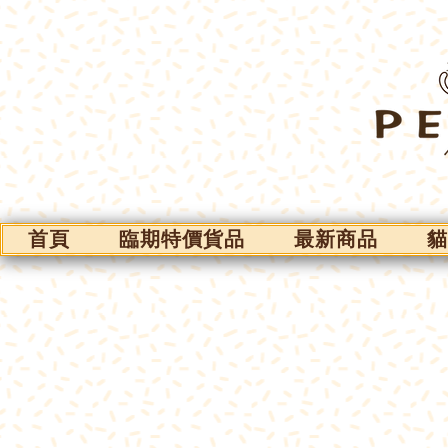
首頁
臨期特價貨品
最新商品
貓