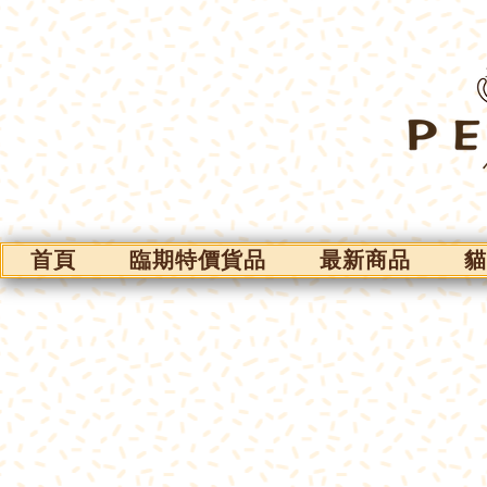
首頁
臨期特價貨品
最新商品
貓