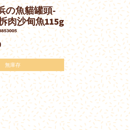
前浜の魚貓罐頭-
拆肉沙甸魚115g
853005
價
0
格
無庫存