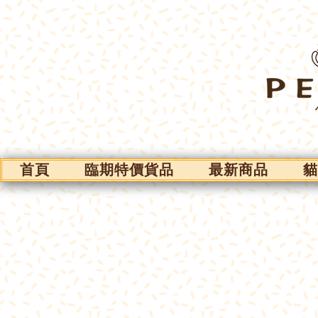
首頁
臨期特價貨品
最新商品
貓