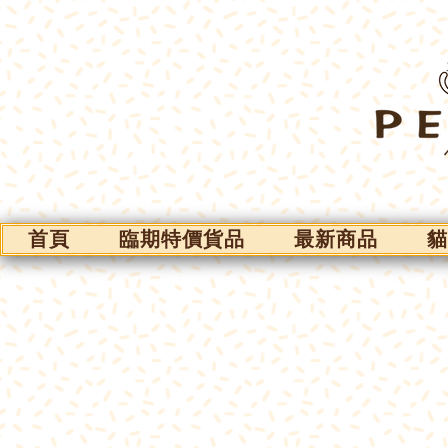
首頁
臨期特價貨品
最新商品
貓