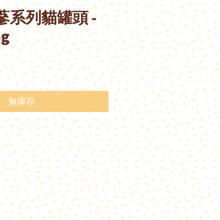
人蔘系列貓罐頭 -
g
價
格
無庫存