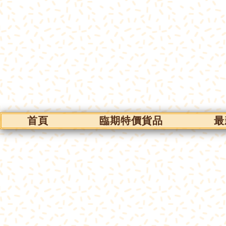
首頁
臨期特價貨品
最