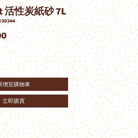
Cat 活性炭紙砂 7L
30344
價
00
格
新增至購物車
立即購買