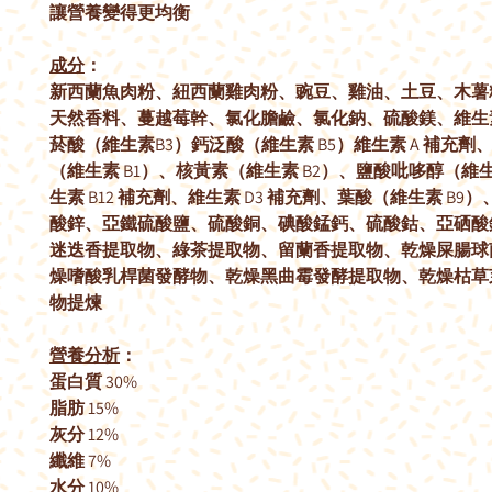
讓營養變得更均衡
成分
：
新西蘭魚肉粉、紐西蘭雞肉粉、豌豆、雞油、土豆、木薯
天然香料、蔓越莓幹、氯化膽鹼、氯化鈉、硫酸鎂、維生
菸酸（維生素B3）鈣泛酸（維生素 B5）維生素 A 補充劑
（維生素 B1）、核黃素（維生素 B2）、鹽酸吡哆醇（維生
生素 B12 補充劑、維生素 D3 補充劑、葉酸（維生素 B9
酸鋅、亞鐵硫酸鹽、硫酸銅、碘酸錳鈣、硫酸鈷、亞硒酸
迷迭香提取物、綠茶提取物、留蘭香提取物、乾燥屎腸球
燥嗜酸乳桿菌發酵物、乾燥黑曲霉發酵提取物、乾燥枯草
物提煉
營養分析
：
蛋白質 30%
脂肪 15%
灰分 12%
纖維 7%
水分 10%