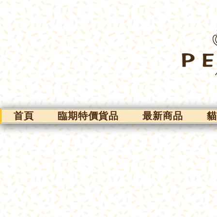
首頁
臨期特價貨品
最新商品
貓