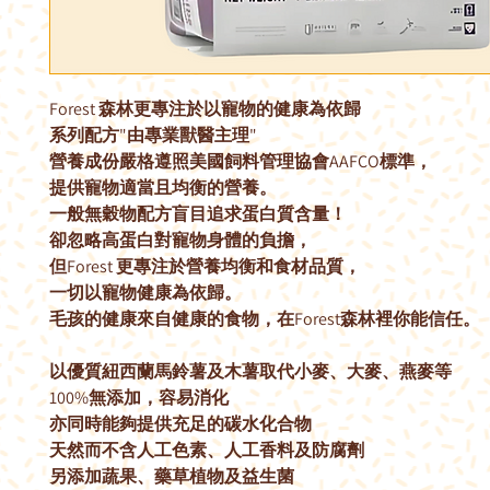
Forest 森林更專注於以寵物的健康為依歸
系列配方"由專業獸醫主理"
營養成份嚴格遵照美國飼料管理協會AAFCO標準，
提供寵物適當且均衡的營養。
一般無穀物配方盲目追求蛋白質含量！
卻忽略高蛋白對寵物身體的負擔，
但Forest 更專注於營養均衡和食材品質，
一切以寵物健康為依歸。
毛孩的健康來自健康的食物，在Forest森林裡你能信任。
以優質紐西蘭馬鈴薯及木薯取代小麥、大麥、燕麥等
100%無添加，容易消化
亦同時能夠提供充足的碳水化合物
天然而不含人工色素、人工香料及防腐劑
另添加蔬果、藥草植物及益生菌