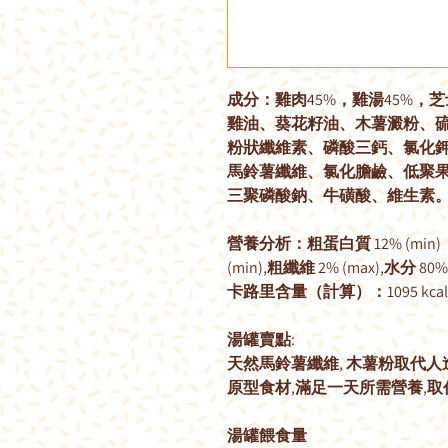
成分：雞肉
45%
，雞湯
45%
，芝
雞油、葵花籽油、木薯澱粉、
粉狀纖維素、磷酸三鈣、氯化
馬鈴薯纖維、氯化膽鹼、低聚
三聚磷酸鈉、牛磺酸、維生素
營養分析：粗蛋白質
12% (min)
(min),
粗纖維
2% (max),
水分
80% 
卡路里含量（計算）：
1095 kca
湯罐賣點
:
天然馬鈴薯纖維
,
木薯粉取代人
原型食材
,
滿足一天所需營養
,
取
湯罐餵食量