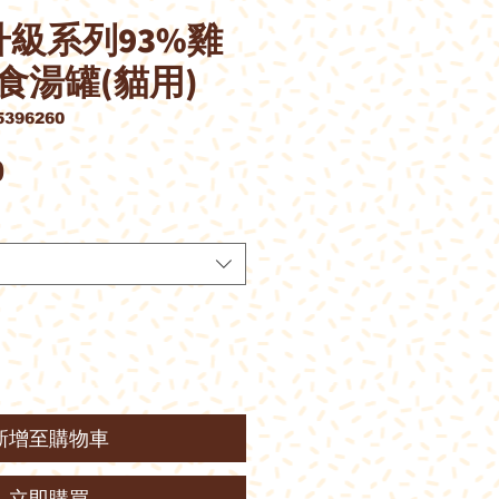
T升級系列93%雞
食湯罐(貓用)
396260
價
0
格
新增至購物車
立即購買