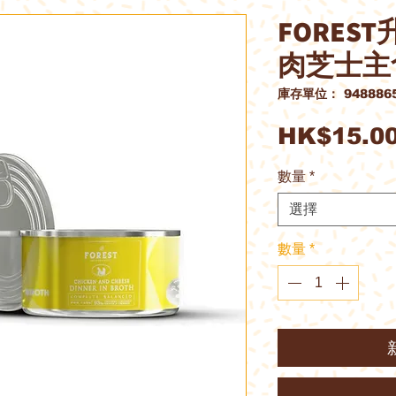
FORES
肉芝士主
庫存單位： 9488865
HK$15.0
數量
*
選擇
數量
*