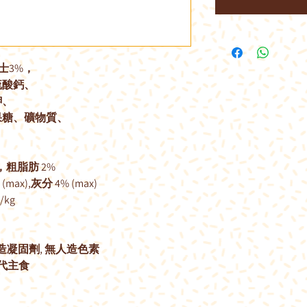
士
3%
，
硫酸鈣、
鉀、
果糖、礦物質、
。
，粗脂肪
2%
(max),
灰分
4% (max)
l/kg
造凝固劑
,
無人造色素
代主食