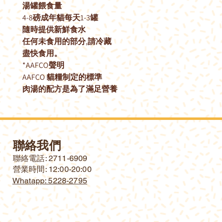
湯罐餵食量
4-8
磅成年貓每天
1-3
罐
隨時提供新鮮食水
任何未食用的部分
,
請冷藏
盡快食用。
*AAFCO
聲明
AAFCO
貓糧制定的標準
肉湯的配方是為了滿足營養
聯絡我們
​聯絡電話: 2711-6909
營業時間: 12:00-20:00
Whatapp: 5228-2795