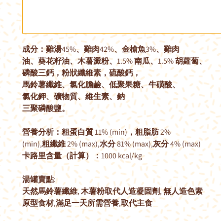
成分：雞湯
45%
、雞肉
42%
、金槍魚
3%
、雞肉
油、葵花籽油、木薯澱粉、
1.5%
南瓜、
1.5%
胡蘿蔔、
磷酸三鈣，粉狀纖維素，硫酸鈣，
馬鈴薯纖維、氯化膽鹼、低聚果糖、牛磺酸、
氯化鉀、礦物質、維生素、鈉
三聚磷酸鹽。
營養分析：粗蛋白質
11% (min)
，粗脂肪
2%
(min),
粗纖維
2% (max),
水分
81% (max),
灰分
4% (max)
卡路里含量（計算）：
1000 kcal/kg
湯罐賣點
:
天然馬鈴薯纖維
,
木薯粉取代人造凝固劑
,
無人造色素
原型食材
,
滿足一天所需營養
,
取代主食