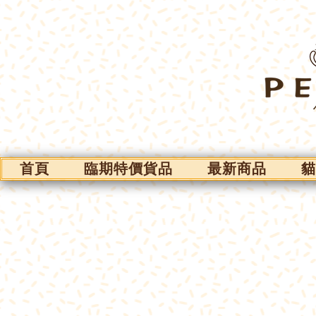
首頁
臨期特價貨品
最新商品
貓