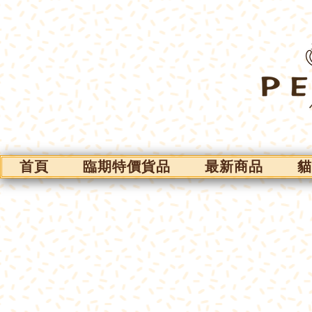
首頁
臨期特價貨品
最新商品
貓