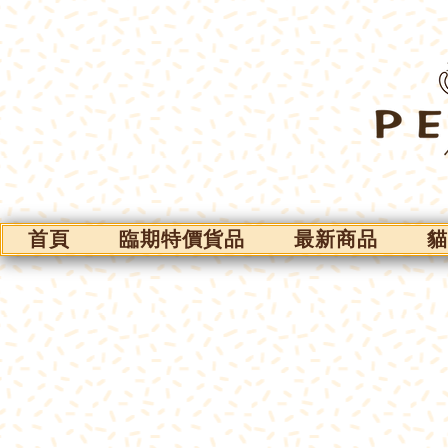
首頁
臨期特價貨品
最新商品
貓