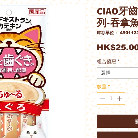
CIAO
列-吞拿魚
庫存單位： 4901133
HK$25.0
組合優惠
*
選擇
數量
*