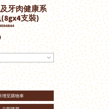
牙齒及牙肉健康系
(8gx4支裝)
694844
價
0
格
新增至購物車
立即購買