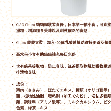
CIAO Churu 貓貓糊狀零食條，日本第一貓小食，可
濕糧，增添糧食美味以及刺激貓咪的食慾
Churu 唧唧支裝，加入400億乳酸菌幫助維持腸道及整
高水份小食有助貓貓補充每日水份
含有綠茶提取物，防止臭味，綠茶提取物幫助吸收腸
排泄物臭味
成份：
鶏肉（ささみ）、ほたてエキス、糖類（オリゴ糖等
菌、植物性油脂、増粘剤（加工でん粉）、増粘多糖
類、調味料（アミノ酸等）、ミルクカルシウム、ビ
色素、緑茶エキス