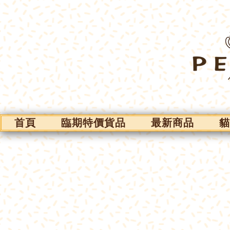
首頁
臨期特價貨品
最新商品
貓