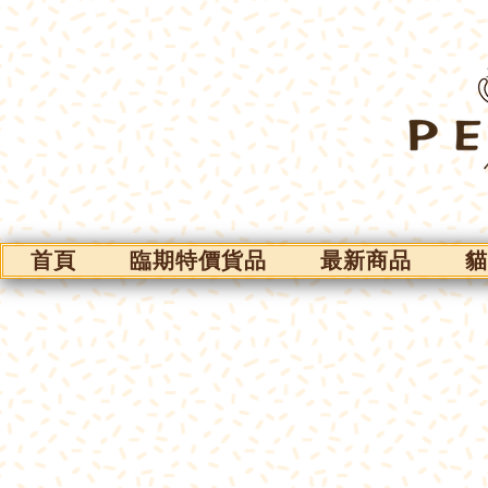
首頁
臨期特價貨品
最新商品
貓