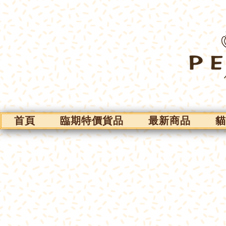
首頁
臨期特價貨品
最新商品
貓