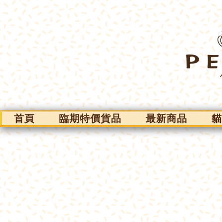
首頁
臨期特價貨品
最新商品
貓