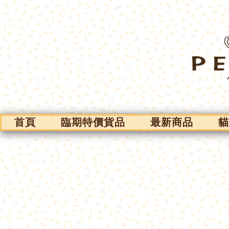
首頁
臨期特價貨品
最新商品
貓