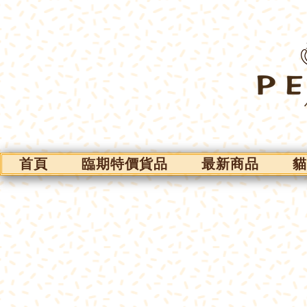
首頁
臨期特價貨品
最新商品
貓