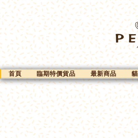
首頁
臨期特價貨品
最新商品
貓