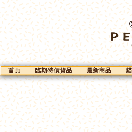
首頁
臨期特價貨品
最新商品
貓