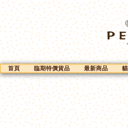
首頁
臨期特價貨品
最新商品
貓