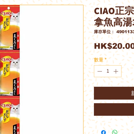
CIAO正
拿魚高湯3
庫存單位： 4901133
HK$20.0
數量
*