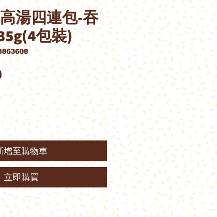
宗高湯四連包-吞
5g(4包裝)
863608
價
0
格
新增至購物車
立即購買