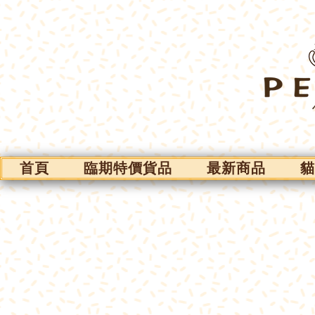
首頁
臨期特價貨品
最新商品
貓