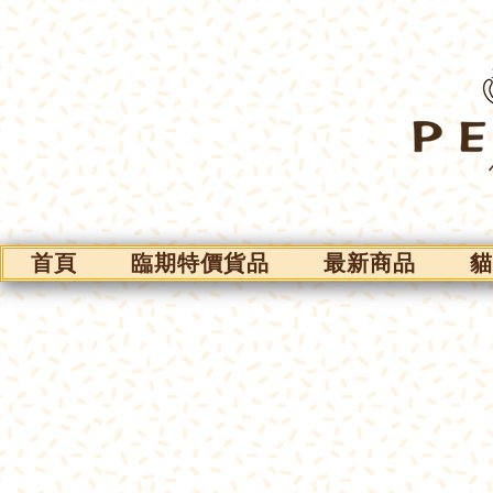
首頁
臨期特價貨品
最新商品
貓