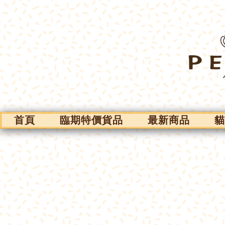
首頁
臨期特價貨品
最新商品
貓