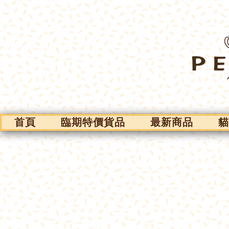
首頁
臨期特價貨品
最新商品
貓