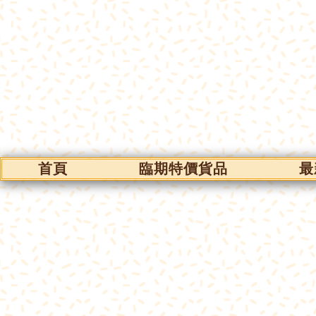
首頁
臨期特價貨品
最