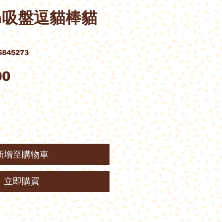
Man吸盤逗貓棒貓
845273
價
00
格
新增至購物車
立即購買