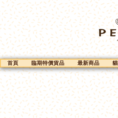
首頁
臨期特價貨品
最新商品
貓