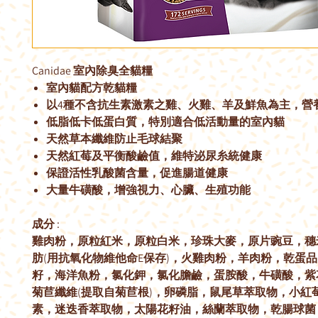
Canidae 室內除臭全貓糧
室內貓配方乾貓糧
以4種不含抗生素激素之雞、火雞、羊及鮮魚為主，營
低脂低卡低蛋白質，特別適合低活動量的室內貓
天然草本纖維防止毛球結聚
天然紅莓及平衡酸鹼值，維特泌尿糸統健康
保證活性乳酸菌含量，促進腸道健康
大量牛磺酸，增強視力、心臟、生殖功能
成分 :
雞肉粉，原粒紅米，原粒白米，珍珠大麥，原片豌豆，穗
肪(用抗氧化物維他命E保存)，火雞肉粉，羊肉粉，乾蛋
籽，海洋魚粉，氯化鉀，氯化膽鹼，蛋胺酸，牛磺酸，紫
菊苣纖維(提取自菊苣根)，卵磷脂，鼠尾草萃取物，小紅
素，迷迭香萃取物，太陽花籽油，絲蘭萃取物，乾腸球菌