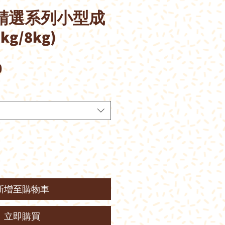
然精選系列小型成
g/8kg)
價
0
格
新增至購物車
立即購買