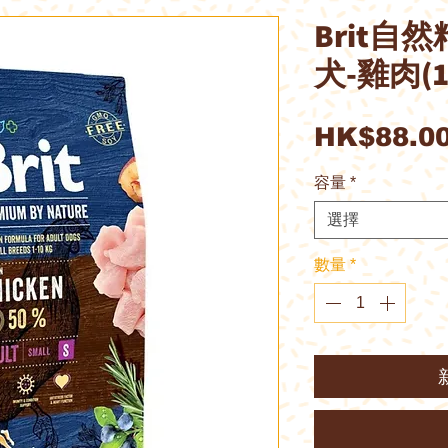
Brit自
犬-雞肉(1k
HK$88.0
容量
*
選擇
數量
*