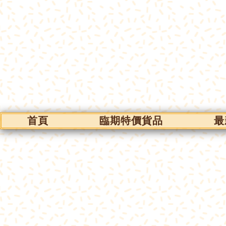
首頁
臨期特價貨品
最