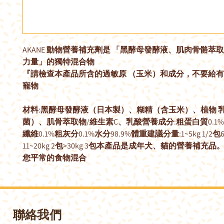
AKANE 動物營養補充劑是 「黑酵母發酵液、肌肉骨骼萃取
力量」的獨特混合物
『請檢查本產品所含的過敏原 （玉米）和成分，不要給有
寵物
材料:黑酵母發酵液（日本製）、糊精（含玉米）、植物 
菌）、肌骨萃取物/維生素C、乳酸營養成分:粗蛋白質0.1%
纖維0.1%粗灰分0.1%水分98.9%體重建議分量:1~5kg 1/2包6~
11~20kg 2包>30kg 3包本產品是成年犬、貓的營養補充
您平常的食物混合
聯絡我們