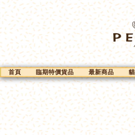
首頁
臨期特價貨品
最新商品
貓