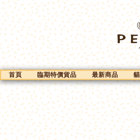
首頁
臨期特價貨品
最新商品
貓