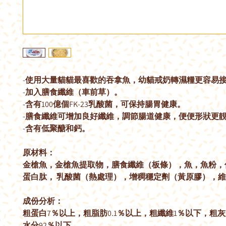
-使用大量貓貓最喜歡的吞拿魚，幼貓戒奶轉濕糧更容易
-加入膳食纖維（車前草）。
-含有100億個FK-23乳酸菌，可保持腸胃健康。
-膳食纖維可增加良好纖維，調節腸道健康，便便形狀更
-含有低聚醣和鈣。
原材料：
金槍魚，金槍魚提取物，膳食纖維（板條），魚，魚粉，
蛋白肽， 乳酸菌（熱處理），增稠穩定劑（黃原膠），維
成份分析：
粗蛋白7％以上，粗脂肪0.1％以上，粗纖維1％以下，粗
水分92％以下