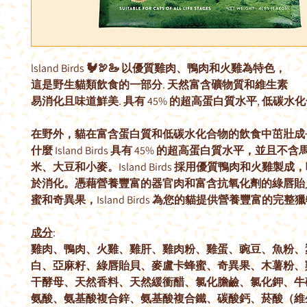
lsland Birds 🐓🦃🦢 以優質雞肉、鴨肉和火雞為特色，
這是野生貓類飲食的一部分. 天然富含礦物質和維生素
易消化且味道鮮美. 具有 45% 的超高蛋白質水平, 低碳水
在野外，貓在富含蛋白質和低碳水化合物的飲食中茁壯成
什麼 Island Birds 具有 45% 的超高蛋白質水平，並且不
米、大豆和小麥。Island Birds 採用優質鴨肉和火雞製
於消化。憑藉營養豐富的器官肉和富含抗氧化劑的綠唇貽
蜜和奇異果，Island Birds 為您的貓提供營養豐富的完整
成分
:
雞肉、鴨肉、火雞、雞肝、雞肉粉、雞蛋、豌豆、魚粉、
白、亞麻籽、綠唇貽貝、麥盧卡蜂蜜、奇異果、木薯粉、
干酵母、天然香料、天然緩衝醋、氯化膽鹼、氯化鉀、牛磺
氨酸、氨基酸複合鋅、氨基酸複合鐵、碳酸鈣、菸酸（維