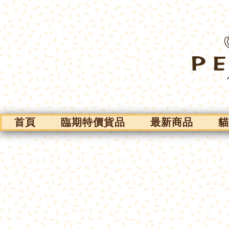
首頁
臨期特價貨品
最新商品
貓