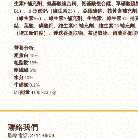
生素E 補充劑、氨基酸複合銅、氨基酸複合錳、單硝酸硫
B1）、d-泛酸鈣（維生素B5）、亞硒酸鈉、核黃素補充
（維生素B6）、維生素A 補充劑、生物素、維生素B12 補
鈷、葉酸、碘酸鈣、維生素K1 補充劑、維生素D3 補充劑
（增加新鮮度）、迷迭香提取物、茶提取物、留蘭香提取
營養分析
:
粗蛋白 45%
粗脂肪 15%
粗纖維 5%
水分 10%
牛磺酸 0.2%
ME能量 4100 kcal/kg
聯絡我們
​聯絡電話: 2711-6909