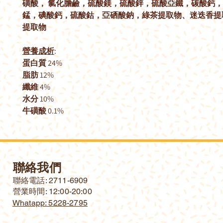
磺酸， 氯化膽鹼，硫酸鎂，硫酸鋅，硫酸亞鐵，碳酸鈣
錳，碘酸鈣，硫酸鈷，亞硒酸鈉，綠茶提取物、迷迭香提
提取物
營養成析
:
蛋白質 24%
脂肪 12%
纖維 4%
水分 10%
牛磺酸 0.1%
聯絡我們
​聯絡電話: 2711-6909
營業時間: 12:00-20:00
Whatapp: 5228-2795