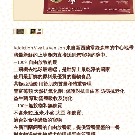
Addiction Viva La Venison 來自新西蘭常綠森林的中心地
將最新鮮的上等鹿肉直接送到您寵物的碗中。
—100%自由放牧的鹿
上飛機去地球最遠端，是世界上最乾淨的國家
使用最新鮮的原料最優質的寵物食品
共軛亞油酸 用於肌肉質量和體重管理
豐富苺類 天然抗氧化劑 : 保護對抗自由基 防病抗老化
益生菌 幫助營養吸收及消化
—100%無榖物和無麩質
不含米粒,玉米,小麥,大豆,和麩質 ,
適合對食物過敏的寵物
在新西蘭飼養的自由放養鹿，提供營養豐盛的一餐
對食物過敏的敏感犬的理想蛋白質選擇