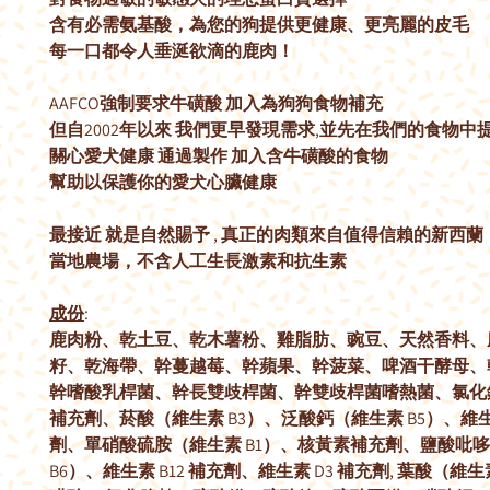
含有必需氨基酸，為您的狗提供更健康、更亮麗的皮毛
每一口都令人垂涎欲滴的鹿肉！
AAFCO強制要求牛磺酸 加入為狗狗食物補充
但自2002年以來 我們更早發現需求,並先在我們的食物中
關心愛犬健康 通過製作 加入含牛磺酸的食物
幫助以保護你的愛犬心臟健康
最接近 就是自然賜予 , 真正的肉類來自值得信賴的新西蘭
當地農場，不含人工生長激素和抗生素
成份
:
鹿肉粉、乾土豆、乾木薯粉、雞脂肪、豌豆、天然香料、
籽、乾海帶、幹蔓越莓、幹蘋果、幹菠菜、啤酒干酵母、
幹嗜酸乳桿菌、幹長雙歧桿菌、幹雙歧桿菌嗜熱菌、氯化鈉
補充劑、菸酸（維生素 B3）、泛酸鈣（維生素 B5）、維生
劑、單硝酸硫胺（維生素 B1）、核黃素補充劑、鹽酸吡
B6）、維生素 B12 補充劑、維生素 D3 補充劑, 葉酸（維生素