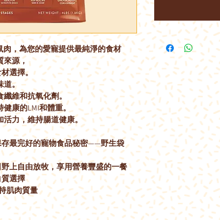
袋鼠肉，為您的愛寵提供最純淨的食材
質來源，
食材選擇。
味道。
食纖維和抗氧化劑。
健康的LMI和體重。
加活力，維持腸道健康。
保存最完好的寵物食品秘密——野生袋
田野上自由放牧，享用營養豐盛的一餐
白質選擇
保持肌肉質量