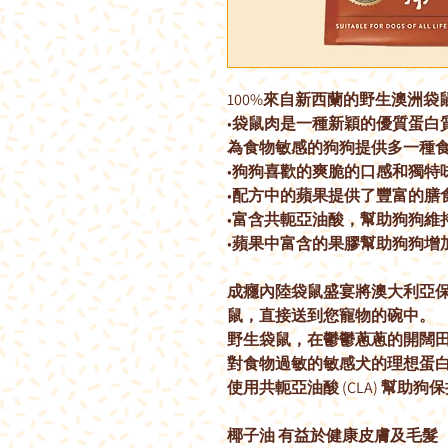
100%來自新西蘭的野生澳洲
•袋鼠肉是一種新穎的優質蛋白
為食物敏感的狗狗提供多一種
•狗狗喜歡的爽脆的口感和獨特
•配方中的蘋果提供了豐富的膳
•富含共軛亞油酸，幫助狗狗維持
•蘋果中富含的果膠幫助狗狗增
成癮內陸袋鼠盛宴將澳大利亞
鼠，直接送到您寵物的碗中。
野生袋鼠，在鬱鬱蔥蔥的開闊
對食物過敏的敏感犬的理想蛋
使用共軛亞油酸 (CLA) 幫助狗
椰子油 有益於健康皮膚及毛髮