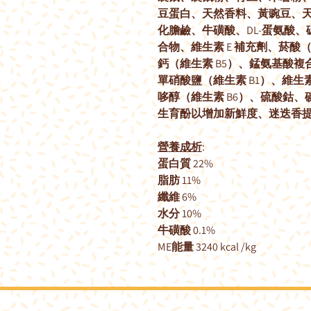
豆蛋白、天然香料、黃豌豆、
化膽鹼、牛磺酸、DL-蛋氨酸
合物、維生素 E 補充劑、菸酸（
鈣（維生素 B5）、錳氨基酸
單硝酸鹽（維生素 B1）、維生素
哆醇（維生素 B6）、硫酸鈷、
生育酚以增加新鮮度、迷迭香
營養成析
:
蛋白質 22%
脂肪 11%
纖維 6%
水分 10%
牛磺酸 0.1%
ME能量 3240 kcal /kg