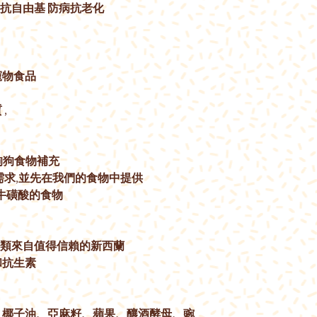
對抗自由基 防病抗老化
寵物食品
 ,
為狗狗食物補充
現需求,並先在我們的食物中提供
含牛磺酸的食物
的肉類來自值得信賴的新西蘭
和抗生素
、椰子油、亞麻籽、蘋果、釀酒酵母、豌