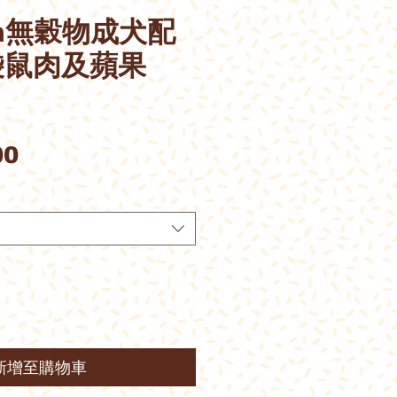
ion無穀物成犬配
袋鼠肉及蘋果
價
00
格
新增至購物車