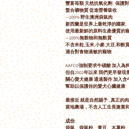
豐富苺類 天然抗氧化劑 : 保護
螯合礦物質 促進營養吸收
—100% 野生澳洲袋鼠肉
新西蘭是世界上最乾淨的國家,
使用最新鮮的原料生產優質的
—100%無榖物和無麩質
不含米粒,玉米,小麥,大豆,和麩質
適合對食物過敏的寵物
AAFCO強制要求牛磺酸 加入
但自2002年以來 我們更早發
關心愛犬健康 通過製作 加入
幫助以保護你的愛犬心臟健康
最接近 就是自然賜予 , 真正
當地農場，不含人工生長激素
成份
:
袋鼠、袋鼠粉、青豆、木薯粉