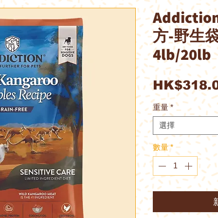
Addict
方-野生
4lb/20lb
HK$318.
重量
*
選擇
數量
*