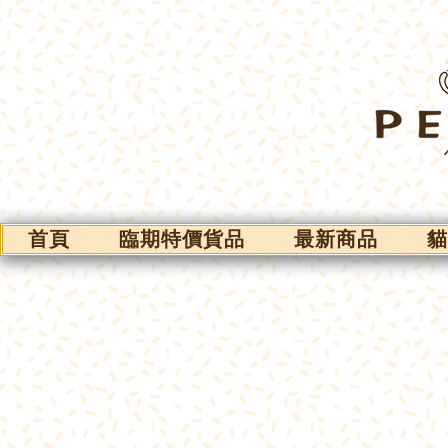
首頁
臨期特價貨品
最新商品
貓