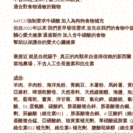
適合對食物過敏的寵物
AAFCO強制要求牛磺酸 加入為狗狗食物補充
但自2002年以來 我們更早發現需求,並先在我們的食物中
關心愛犬健康 通過製作 加入含牛磺酸的食物
幫助以保護你的愛犬心臟健康
最接近 就是自然賜予 , 真正的肉類來自值得信賴的新西蘭
當地農場，不含人工生長激素和抗生素
成份
:
羊肉、羊肉粉、海洋魚粉、青豌豆、木薯粉、馬鈴薯、黃
亞麻籽、啤酒乾酵母、天然香料、天然緩衝醋、海鹽、魚
乾、藍莓乾、薑黃、洋甘菊、薄荷、氯化鉀、硫酸鎂、氯
酸、DL-蛋氨酸、碳酸鈣、胺基酸複合鋅、胺基酸複合鐵、
劑、菸鹼酸（維生素B3）、胺基酸複合銅、d-泛酸鈣（維
基酸複合錳、亞硒酸鈉、核黃素補充劑、單硝酸硫胺素（維
維生素B12 補充劑、維生素A 補充劑、鹽酸吡哆醇（維生