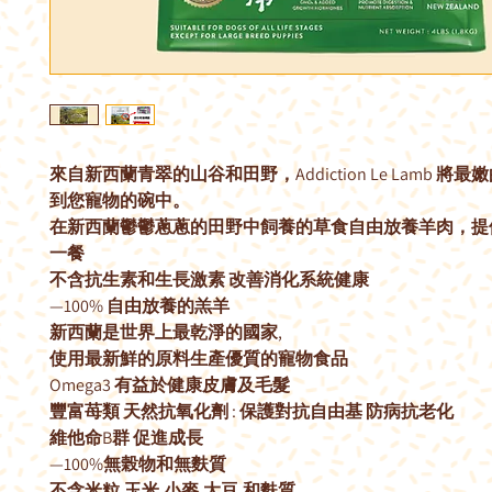
來自新西蘭青翠的山谷和田野，Addiction Le Lamb 將
到您寵物的碗中。
在新西蘭鬱鬱蔥蔥的田野中飼養的草食自由放養羊肉，提
一餐
不含抗生素和生長激素 改善消化系統健康
—100% 自由放養的羔羊
新西蘭是世界上最乾淨的國家,
使用最新鮮的原料生產優質的寵物食品
Omega3 有益於健康皮膚及毛髮
豐富苺類 天然抗氧化劑 : 保護對抗自由基 防病抗老化
維他命B群 促進成長
—100%無榖物和無麩質
不含米粒,玉米,小麥,大豆,和麩質 ,