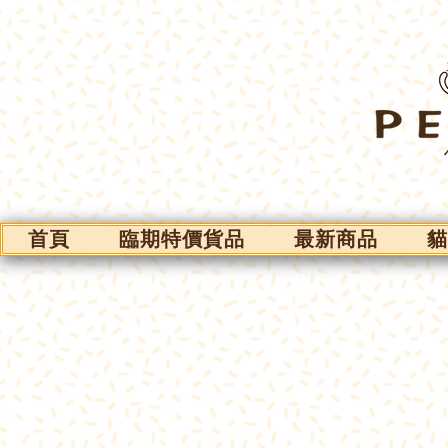
首頁
臨期特價貨品
最新商品
貓