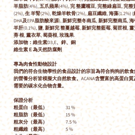
羊脂肪(4%), 五爪蘋果(4%), 完 整鷹嘴豆, 完整綠扁豆, 完
(2%), 生 羊腎(2%), 乾燥羊軟骨(2%), 扁豆纖維, 海藻(1.2%
DHA及EPA脂肪酸來源), 新鮮完整冬南瓜, 新鮮完整南瓜, 海
羊肝(0.1%), 鹽, 新鮮完 整蔓越莓, 新鮮完整藍莓, 菊苣根, 薑
蒡 根, 薰衣草, 蜀葵根, 玫瑰果.
添加物：維生素D3,E、鋅、銅
維生素Ｅ為天然防腐劑
專為肉食性動物設計
我們的符合生物學性的食品設計的宗旨為符合狗狗的飲食
的營養分析皆模擬大自然飲食。ACANA含豐富的高蛋白
需要的碳水化合物含量。
保證分析
粗蛋白（最低）
31 %
粗脂肪（最低）
15 %
粗灰分（最高）
7.5 %
粗纖維（最高）
5 %