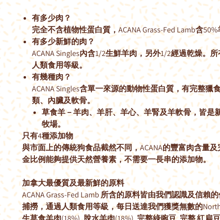
有多少肉？
完全不含植物性蛋白質，ACANA Grass-Fed Lamb含50
有多少新鮮的肉？
ACANA Singles內含1/2生鮮羊肉，另外1/2經過乾燥
人類食用等級。
有幾種肉？
ACANA Singles含單一來源的動物性蛋白質，有完整
類、內臟及軟骨。
草食羊－羊肉、羊肝、羊心、羊腎及羊軟骨，皆是
牧場。
只有4種添加物
與市面上的傳統狗食品截然不同，ACANA的豐富肉含量
金比例能夠提供天然營養素，不需要一長串的添加物。
加拿大最優質及最新鮮的原料
ACANA Grass-Fed Lamb 所含的原料皆由我們認識及信
捕撈，通過人類食用等級，每日送達我們獲獎無數的NorthS
生草食羊肉(18%), 脫水羊肉(18%), 完整綠豌豆, 完整 紅扁豆,