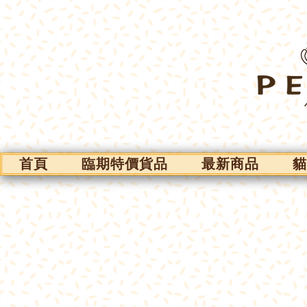
首頁
臨期特價貨品
最新商品
貓