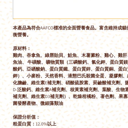
本產品為符合AAFCO標准的全面營養食品。富含維持成
衡營養。
原材料：
雞肉、吞拿魚、綠唇貽貝、鮭魚、木薯澱粉、雞心、雞肝
魚油、 牛磺酸、礦物質類（三磷酸鈣、氯化鉀、蛋白質
酸鈣、亞硒酸鈉、蛋白質鐵、蛋白質鋅、蛋白質銅、蛋白
鉀）、小麥粉、天然香料、液態巴氏殺菌全蛋、凝膠劑、
化膽鹼、維生素E補充劑、硝酸硫胺素、菸鹼酸補充劑、
D-泛酸鈣、維生素A補充劑、核黃素補充劑、葉酸、生物素、
補充劑、維生素D3補充劑）、乾燥柑橘粉、著色劑、果
菌發酵產物、微細藻類油
保證分析值：
粗蛋白質：12.0%以上