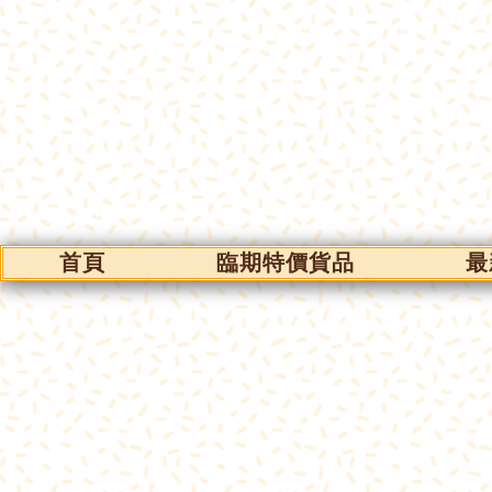
首頁
臨期特價貨品
最