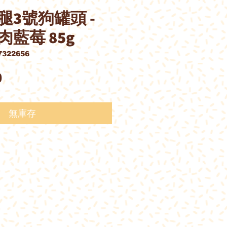
腿3號狗罐頭 -
藍莓 85g
322656
價
0
格
無庫存