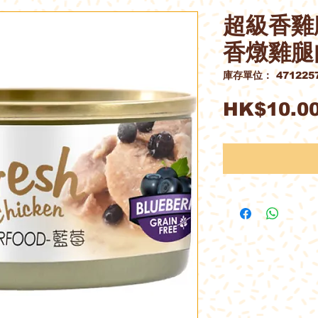
超級香雞
香燉雞腿肉
庫存單位： 4712257
HK$10.0