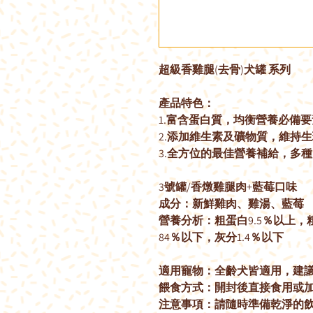
超級香雞腿(去骨)犬罐 系列
產品特色：
1.富含蛋白質，均衡營養必備要
2.添加維生素及礦物質，維持
3.全方位的最佳營養補給，多
3號罐/香燉雞腿肉+藍莓口味
成分：新鮮雞肉、雞湯、藍莓
營養分析：粗蛋白9.5％以上，
84％以下，灰分1.4％以下
適用寵物：全齡犬皆適用，建
餵食方式：開封後直接食用或
注意事項：請隨時準備乾淨的