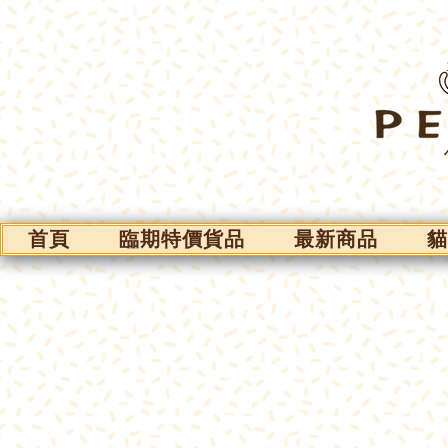
首頁
臨期特價貨品
最新商品
貓