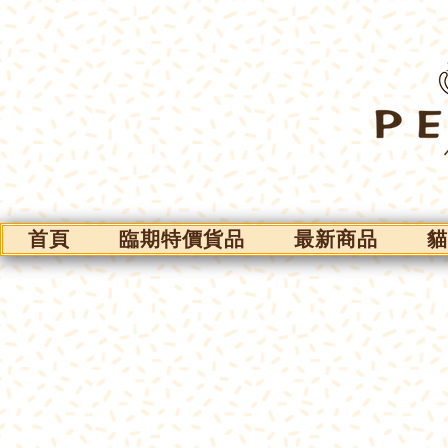
首頁
臨期特價貨品
最新商品
貓