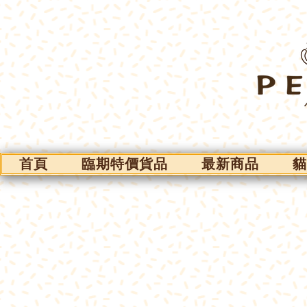
首頁
臨期特價貨品
最新商品
貓