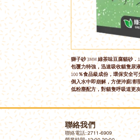
獅子砂 3MM 綠茶味豆腐貓砂．1
包覆力特強，迅速吸收貓隻尿
100％食品級成份，環保安全可
倒入水中即崩解，方便沖廁凊
低粉塵配方，對貓隻呼吸道更
聯絡我們
​聯絡電話: 2711-6909
營業時間: 12:00-20:00