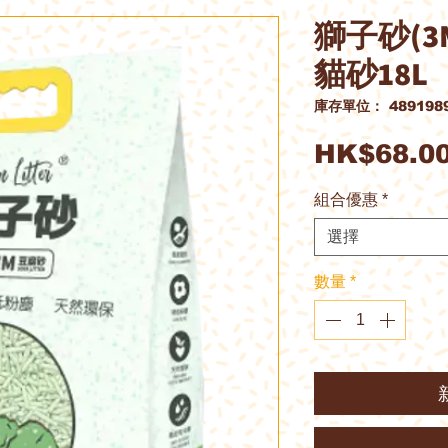
獅子砂(3
貓砂18L
庫存單位： 4891989
HK$68.0
組合優惠
*
選擇
數量
*