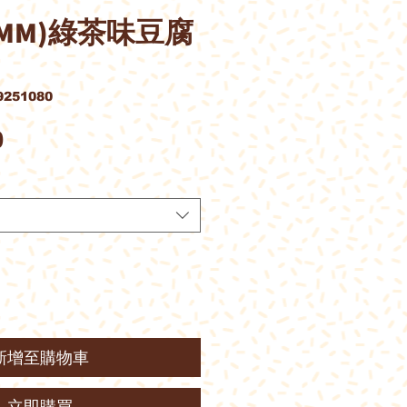
MM)綠茶味豆腐
251080
價
0
格
新增至購物車
立即購買