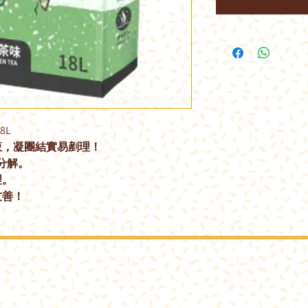
8L
液，凝團結實易剷理！
分解。
理。
友善！